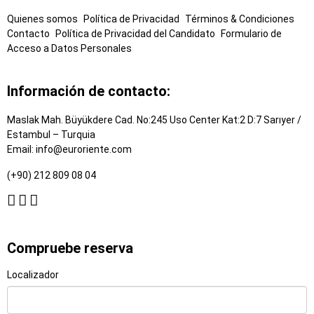
pie
Quienes somos
Política de Privacidad
Términos & Condiciones
de
Contacto
Política de Privacidad del Candidato
Formulario de
página
Acceso a Datos Personales
Información de contacto:
Maslak Mah. Büyükdere Cad. No:245 Uso Center Kat:2 D:7 Sarıyer /
Estambul – Turquia
Email:
info@euroriente.com
(+90) 212 809 08 04
Compruebe reserva
Localizador